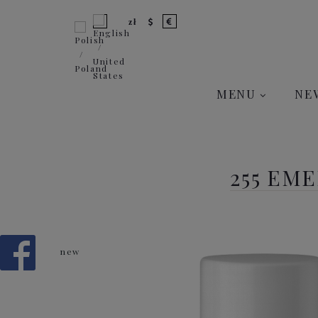
MENU
NE
255 EM
new